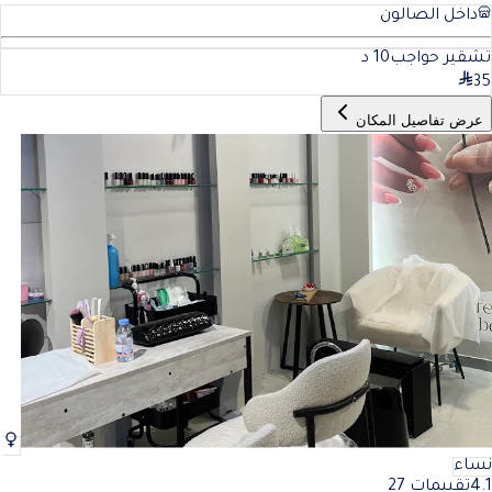
داخل الصالون
تشقير حواجب
10
د
35
عرض تفاصيل المكان
نساء
4.1
تقييمات 27