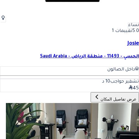
نساء
5.0
تقييمات 1
Josie
الحسي - 11493 - منطقة الرياض - Saudi Arabia
داخل الصالون
تشقير حواجب
10
د
45
عرض تفاصيل المكان