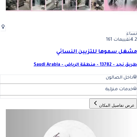
نساء
4.2
تقييمات 161
مشغل سموها للتزيين النسائي
طريق نجد - 13782 - منطقة الرياض - Saudi Arabia
داخل الصالون
خدمات منزلية
عرض تفاصيل المكان