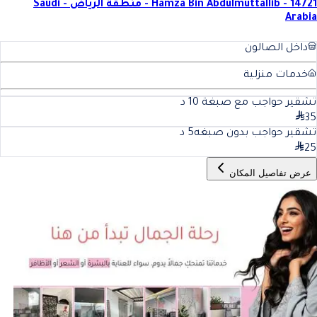
Hamza Bin Abdulmuttallib - 14721 - منطقة الرياض - Saudi
Arabia
داخل الصالون
خدمات منزلية
تشقير حواجب مع صبغة
10
د
35
تشقير حواجب بدون صبغه
5
د
25
عرض تفاصيل المكان