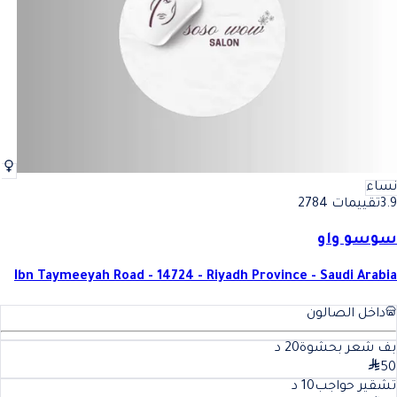
نساء
3.9
تقييمات 2784
سوسو واو
Ibn Taymeeyah Road - 14724 - Riyadh Province - Saudi Arabia
داخل الصالون
بف شعر بحشوة
20
د
50
تشقير حواجب
10
د