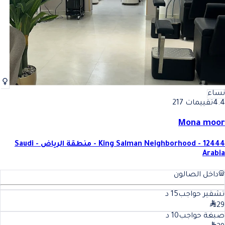
نساء
4.4
تقييمات 217
Mona moor
King Salman Neighborhood - 12444 - منطقة الرياض - Saudi
Arabia
داخل الصالون
تشقير حواجب
15
د
29
صبغة حواجب
10
د