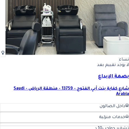
نساء
لا يوجد تقييم بعد
بصمة الإبداع
شارع كفاية بنت أبي الفتوح - 13759 - منطقة الرياض - Saudi
Arabia
داخل الصالون
خدمات منزلية
تشقير حواجب
10
د