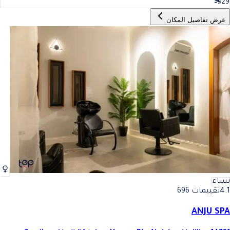
29
عرض تفاصيل المكان
نساء
4.1
تقييمات 696
ANJU SPA