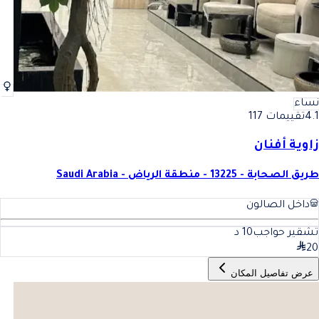
نساء
4.1
تقييمات 117
زاوية أفنان
طريق الصحابة - 13225 - منطقة الرياض - Saudi Arabia
داخل الصالون
تشقير حواجب
10
د
20
عرض تفاصيل المكان