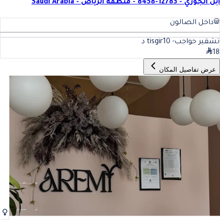
ابن الجوزي - 12783-8458 - منطقة الرياض - Saudi Arabia
داخل الصالون
تشقير حواجب- tisgir
10
د
18
عرض تفاصيل المكان