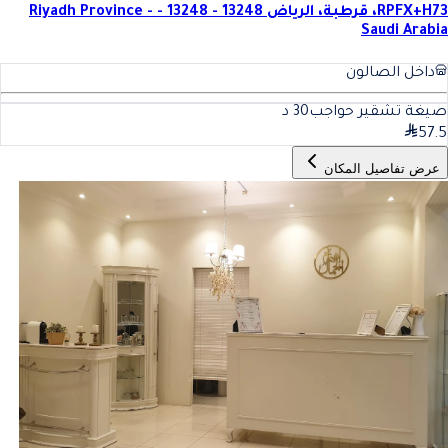
RPFX+H73، قرطبة، الرياض 13248 - 13248 - Riyadh Province -
Saudi Arabia
داخل الصالون
صيغة تشقير حواجب
30
د
57.5
عرض تفاصيل المكان