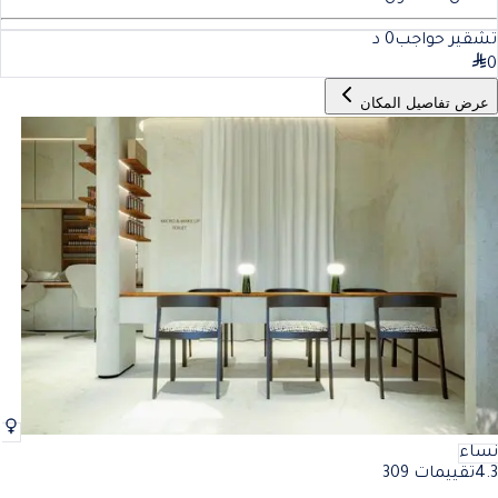
تشقير حواجب
0
د
0
عرض تفاصيل المكان
نساء
4.3
تقييمات 309