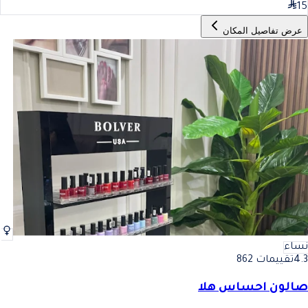
15
عرض تفاصيل المكان
نساء
4.3
تقييمات 862
صالون احساس هلا