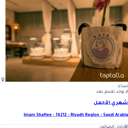
نساء
لا يوجد تقييم بعد
شعري الأجمل
Imam Shafiee - 14212 - Riyadh Region - Saudi Arabia
داخل الصالون