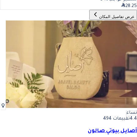
28.25
عرض تفاصيل المكان
نساء
4.4
تقييمات 494
أصايل بيوتي صالون