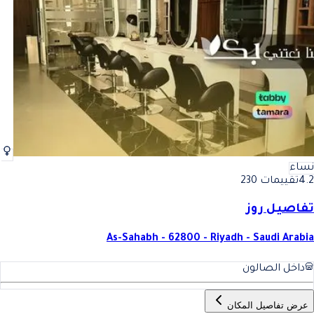
أفضل تشقير حواجب في الرياض
فضل تشقير حواجب في الرياض
نساء
4.2
تقييمات 230
تفاصيل روز
As-Sahabh - 62800 - Riyadh - Saudi Arabia
داخل الصالون
عرض تفاصيل المكان