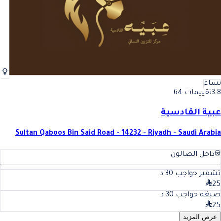
نساء
3.8
تقييمات 64
عبية القادسية
Sultan Qaboos Bin Said Road - 14232 - Riyadh - Saudi Arabia
داخل الصالون
تشقير حواجب
30
د
25
صبغه حواجب
30
د
25
عرض المزيد