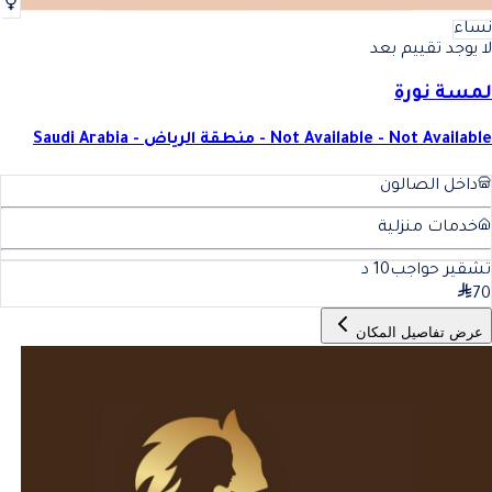
نساء
لا يوجد تقييم بعد
لمسة نورة
Not Available - Not Available - منطقة الرياض - Saudi Arabia
داخل الصالون
خدمات منزلية
تشقير حواجب
10
د
70
عرض تفاصيل المكان