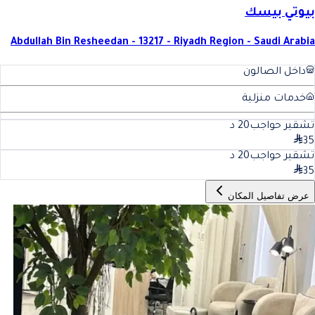
بيوتي بيسك
Abdullah Bin Resheedan - 13217 - Riyadh Region - Saudi Arabia
داخل الصالون
خدمات منزلية
تشقير حواجب
20
د
35
تشقير حواجب
20
د
35
عرض تفاصيل المكان