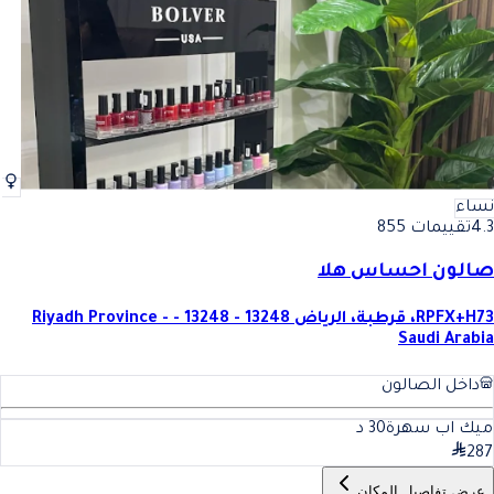
نساء
4.3
تقييمات 855
صالون احساس هلا
RPFX+H73، قرطبة، الرياض 13248 - 13248 - Riyadh Province -
Saudi Arabia
داخل الصالون
ميك اب سهرة
30
د
287
عرض تفاصيل المكان