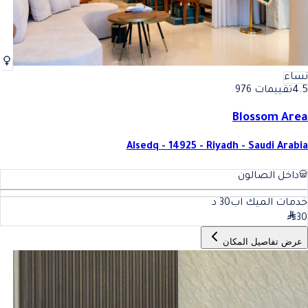
نساء
4.5
تقييمات 976
Blossom Area
Alsedq - 14925 - Riyadh - Saudi Arabia
داخل الصالون
خدمات الميك اب
30
د
30
عرض تفاصيل المكان