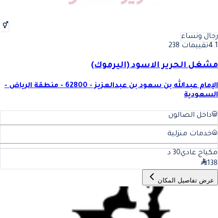
رجال ونساء
4.1
تقييمات 238
مشغل الحرير الاسود (اليرموك)
الإمام عبدالله بن سعود بن عبدالعزيز - 62800 - منطقة الرياض -
السعودية
داخل الصالون
خدمات منزلية
مكياج عادي
30
د
138
عرض تفاصيل المكان