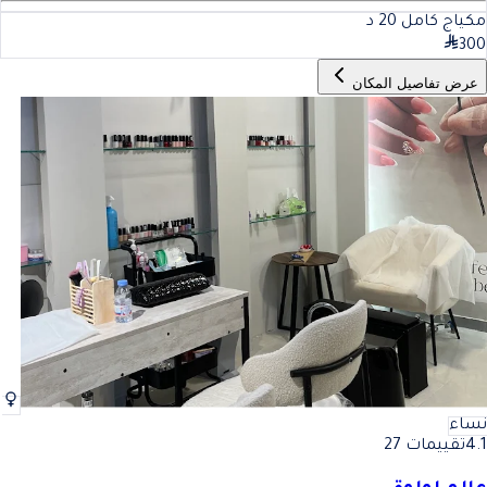
مكياج كامل
20
د
300
عرض تفاصيل المكان
نساء
4.1
تقييمات 27