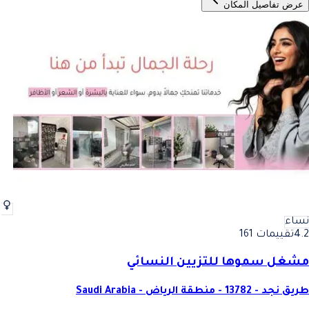
عرض تفاصيل المكان
نساء
4.2
تقييمات 161
مشغل سموها للتزيين النسائي
طريق نجد - 13782 - منطقة الرياض - Saudi Arabia