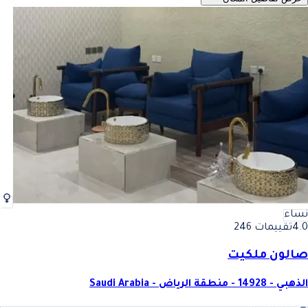
نساء
4.0
تقييمات 246
صالون ملكيت
الذهبي - 14928 - منطقة الرياض - Saudi Arabia