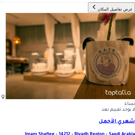
عرض تفاصيل المكان
نساء
لا يوجد تقييم بعد
شعري الأجمل
Imam Shafiee - 14212 - Riyadh Region - Saudi Arabia