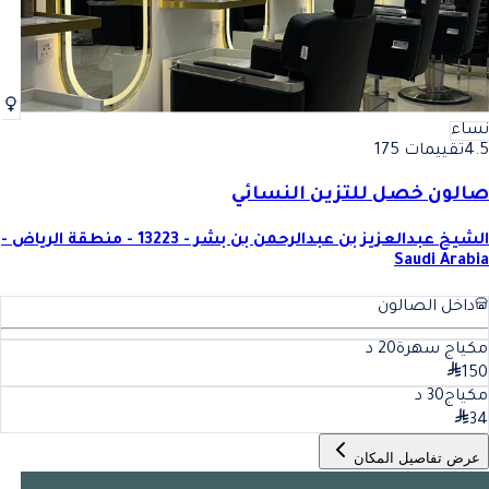
نساء
4.5
تقييمات 175
صالون خصل للتزين النسائي
الشيخ عبدالعزيز بن عبدالرحمن بن بشر - 13223 - منطقة الرياض -
Saudi Arabia
داخل الصالون
مكياج سهرة
20
د
150
مكياج
30
د
34
عرض تفاصيل المكان