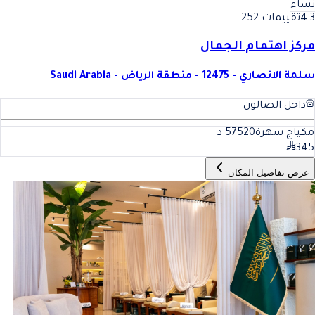
نساء
4.3
تقييمات 252
مركز اهتمام الجمال
سلمة الانصاري - 12475 - منطقة الرياض - Saudi Arabia
داخل الصالون
مكياج سهرة575
20
د
345
عرض تفاصيل المكان