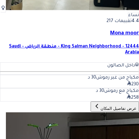
نساء
4.4
تقييمات 217
Mona moor
King Salman Neighborhood - 12444 - منطقة الرياض - Saudi
Arabia
داخل الصالون
مكياج من غير رموش
30
د
230
مكياج مع رموش
30
د
258
عرض تفاصيل المكان