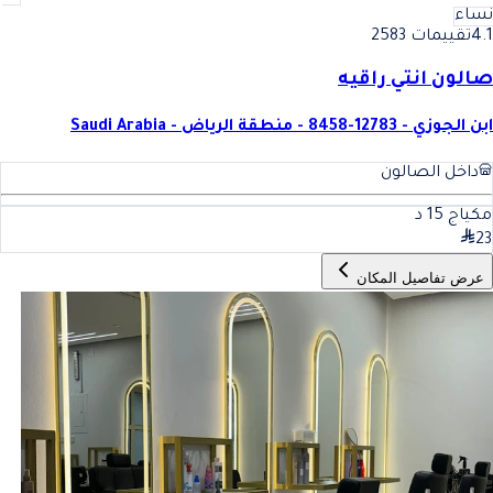
نساء
4.1
تقييمات 2583
صالون انتي راقيه
ابن الجوزي - 12783-8458 - منطقة الرياض - Saudi Arabia
داخل الصالون
مكياج
15
د
23
عرض تفاصيل المكان