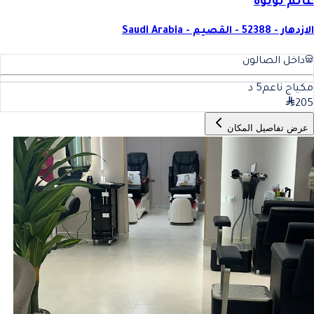
عالم لولوة
الازدهار - 52388 - القصيم - Saudi Arabia
داخل الصالون
مكياج ناعم
5
د
205
عرض تفاصيل المكان