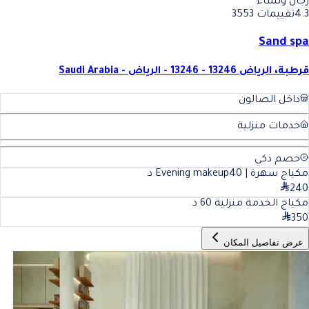
رجال ونساء
4.3
تقييمات 3553
Sand spa
قرطبة، الرياض 13246 - 13246 - الرياض - Saudi Arabia
داخل الصالون
خدمات منزلية
خصم ذكي
مكياج سهرة | Evening makeup
40
د
240
مكياج الخدمة منزلية
60
د
350
عرض تفاصيل المكان