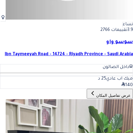
نساء
3.9
تقييمات 2766
سوسو واو
Ibn Taymeeyah Road - 14724 - Riyadh Province - Saudi Arabia
داخل الصالون
ميك اب عادي
25
د
140
عرض تفاصيل المكان