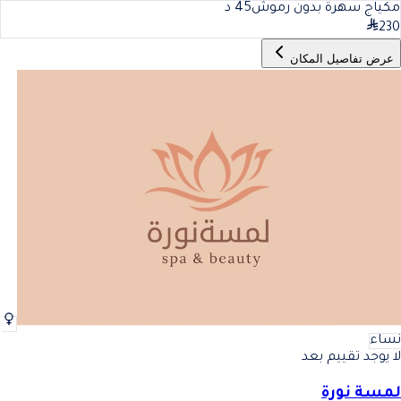
مكياج سهرة بدون رموش
45
د
230
عرض تفاصيل المكان
نساء
لا يوجد تقييم بعد
لمسة نورة