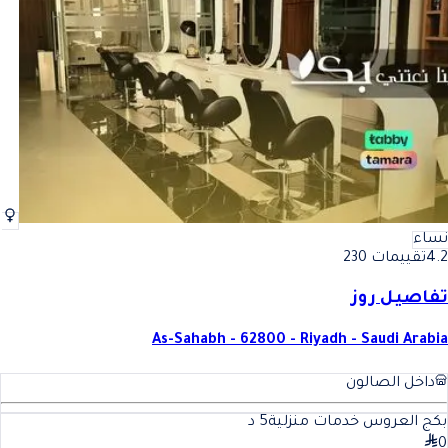
أفضل مكياج سهرة في الرياض
فضل مكياج سهرة في الرياض
نساء
4.2
تقييمات 230
تفاصيل روز
As-Sahabh - 62800 - Riyadh - Saudi Arabia
داخل الصالون
بكج العروس خدمات منزلية
5
د
0