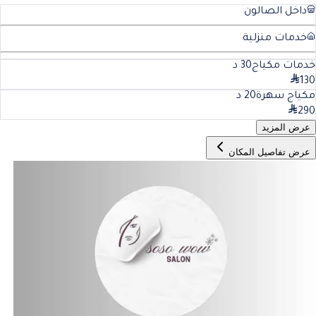
داخل الصالون
خدمات منزلية
خدمات مكياج
30
د
130
مكياج سهرة
20
د
290
عرض المزيد
عرض تفاصيل المكان