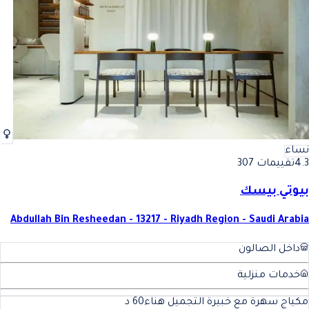
نساء
4.3
تقييمات 307
بيوتي بيسك
Abdullah Bin Resheedan - 13217 - Riyadh Region - Saudi Arabia
داخل الصالون
خدمات منزلية
مكياج سهرة مع خبيرة التجميل هناء
60
د