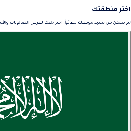
اختر منطقتك
لم نتمكن من تحديد موقعك تلقائياً. اختر بلدك لعرض الصالونات والأس