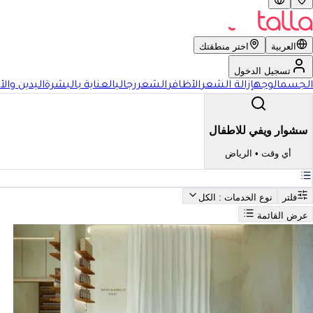
العربية
اختر منطقتك
تسجيل الدخول
الجسم
الوجه
إزالة الشعر
الأظافر
الشعر
رجالي
العناية بالبشرة
اليدين والأ
سشوار ويفي للاطفال
أي وقت
•
الرياض
فلتر
نوع الخدمات
: الكل
عرض القائمة
بحث
أفضل سشوار ويفي للاطفال في الرياض
فضل سشوار ويفي للاطفال في 