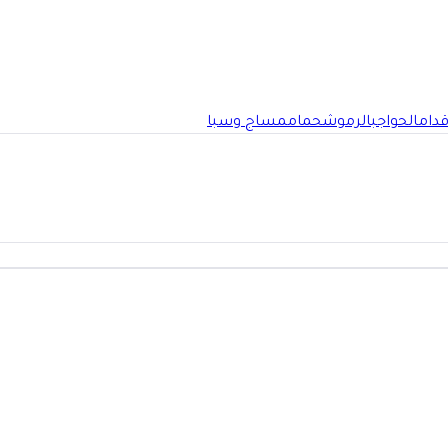
قدام
الحواجب
الرموش
حمام
مساج وسبا
الرياض