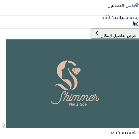
داخل الصالون
زيادةسيراميك
30
د
0
عرض تفاصيل المكان
ن
4.1
تقييمات 52