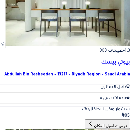
ن
4.3
تقييمات 308
بيوتي بيسك
Abdullah Bin Resheedan - 13217 - Riyadh Region - Saudi Arabia
داخل الصالون
خدمات منزلية
سشوار ويفي للاطفال
30
د
85
عرض تفاصيل المكان