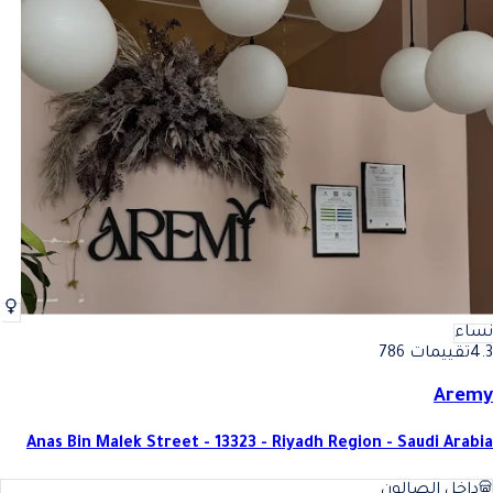
نساء
4.3
تقييمات 786
Aremy
Anas Bin Malek Street - 13323 - Riyadh Region - Saudi Arabia
داخل الصالون