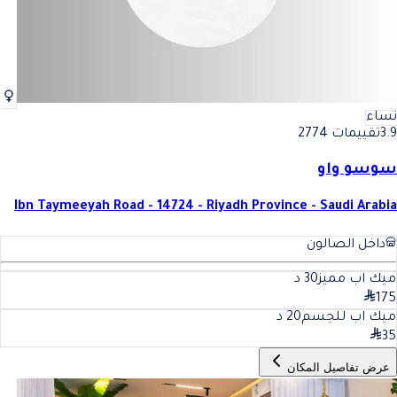
نساء
3.9
تقييمات 2774
سوسو واو
Ibn Taymeeyah Road - 14724 - Riyadh Province - Saudi Arabia
داخل الصالون
ميك اب مميز
30
د
175
ميك اب للجسم
20
د
35
عرض تفاصيل المكان