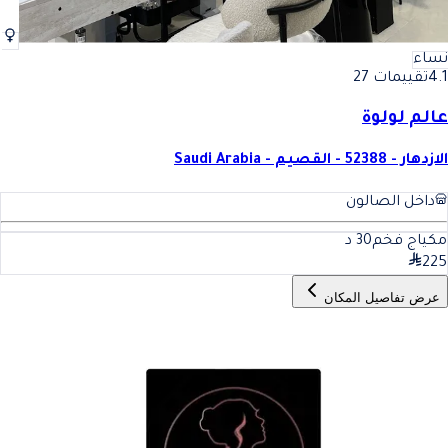
نساء
4.1
تقييمات 27
عالم لولوة
الازدهار - 52388 - القصيم - Saudi Arabia
داخل الصالون
مكياج فخم
30
د
225
عرض تفاصيل المكان