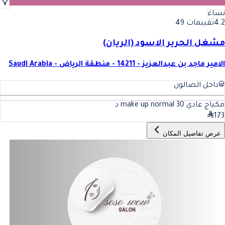
نساء
4.2
تقييمات 49
مشغل الحرير الاسود (الريان)
الامير ماجد بن عبدالعزيز - 14211 - منطقة الرياض - Saudi Arabia
داخل الصالون
مكياج عادي make up normal
30
د
173
عرض تفاصيل المكان