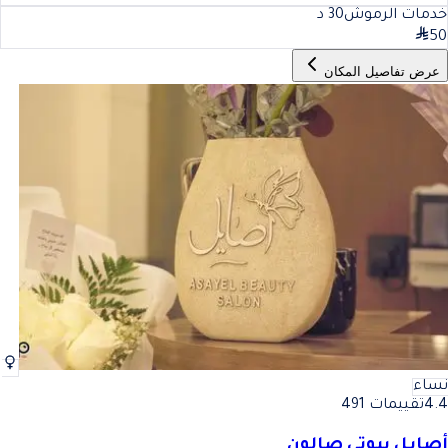
خدمات الرموش
30
د
50
عرض تفاصيل المكان
نساء
4.4
تقييمات 491
أصايل بيوتي صالون