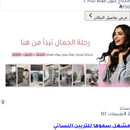
مكياج عيون فقط يبدا
5
د
150
عرض تفاصيل المكان
نساء
4.2
تقييمات 161
مشغل سموها للتزيين النسائي