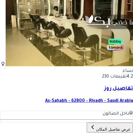
أفضل مكياج للجسم في الرياض
فضل مكياج للجسم في الرياض
نساء
4.2
تقييمات 230
تفاصيل روز
As-Sahabh - 62800 - Riyadh - Saudi Arabia
داخل الصالون
عرض تفاصيل المكان