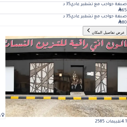
صبغة حواجب مع تشقير عادي
35
د
65
صبغة حواجب مع تشقير عادي
35
د
80
عرض تفاصيل المكان
ن
4.1
تقييمات 2585