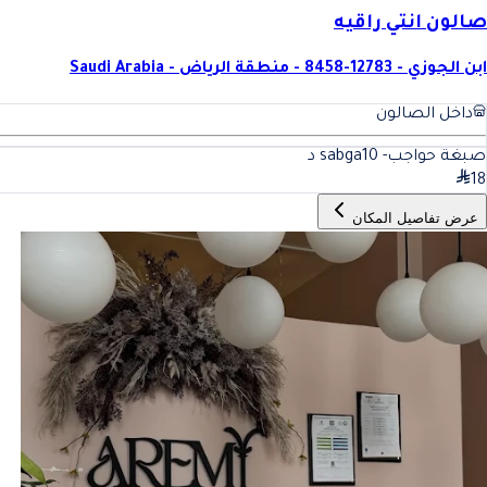
صالون انتي راقيه
ابن الجوزي - 12783-8458 - منطقة الرياض - Saudi Arabia
داخل الصالون
صبغة حواجب- sabga
10
د
18
عرض تفاصيل المكان