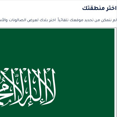
اختر منطقتك
لم نتمكن من تحديد موقعك تلقائياً. اختر بلدك لعرض الصالونات والأس