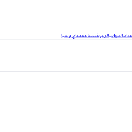
قدام
الحواجب
الرموش
حمام
مساج وسبا
تلة وجه في الرياض