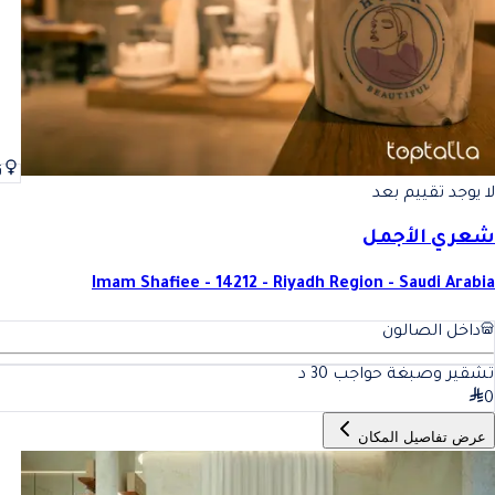
ن
لا يوجد تقييم بعد
شعري الأجمل
Imam Shafiee - 14212 - Riyadh Region - Saudi Arabia
داخل الصالون
تشقير وصبغة حواجب
30
د
0
عرض تفاصيل المكان