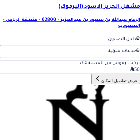
مشغل الحرير الاسود (اليرموك)
الإمام عبدالله بن سعود بن عبدالعزيز - 62800 - منطقة الرياض -
السعودية
داخل الصالون
خدمات منزلية
تركيب رموش من العميله
60
د
50
عرض تفاصيل المكان