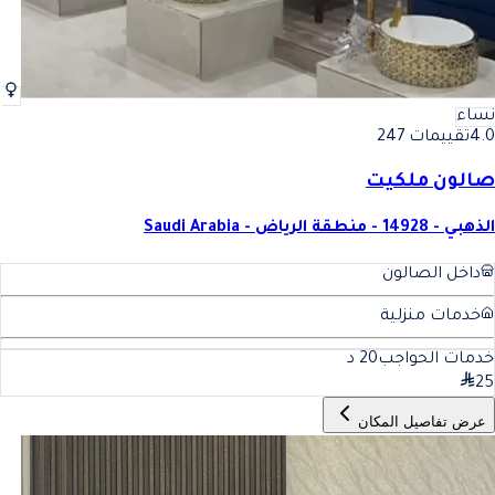
نساء
4.0
تقييمات 247
صالون ملكيت
الذهبي - 14928 - منطقة الرياض - Saudi Arabia
داخل الصالون
خدمات منزلية
خدمات الحواجب
20
د
25
عرض تفاصيل المكان