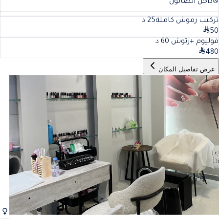
داخل الصالون
تركيب رموش كاملة
25
د
50
فوليوم +رتوش
60
د
480
عرض تفاصيل المكان