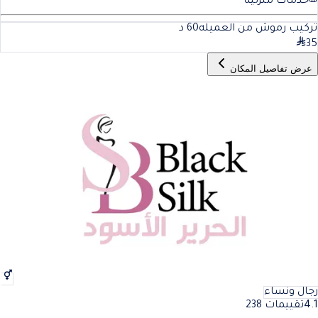
خدمات منزلية
تركيب رموش من العميله
60
د
35
عرض تفاصيل المكان
رجال ونساء
4.1
تقييمات 238