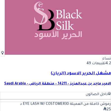
نساء
4.2
تقييمات 49
مشغل الحرير الاسود (الريان)
الامير ماجد بن عبدالعزيز - 14211 - منطقة الرياض - Saudi Arabia
داخل الصالون
رموش كاملة من العميلة EYE LASH W/ COSTOMER
30
د
25