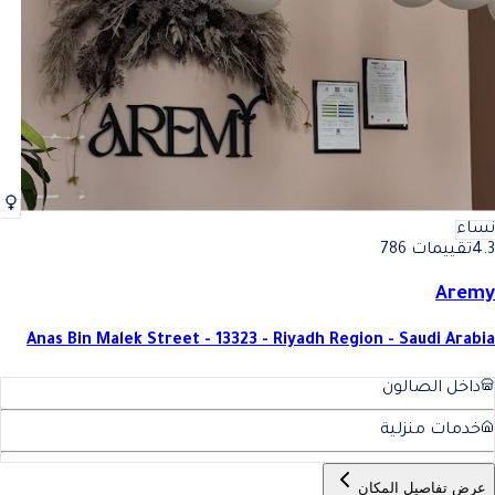
نساء
4.3
تقييمات 786
Aremy
Anas Bin Malek Street - 13323 - Riyadh Region - Saudi Arabia
داخل الصالون
خدمات منزلية
عرض تفاصيل المكان