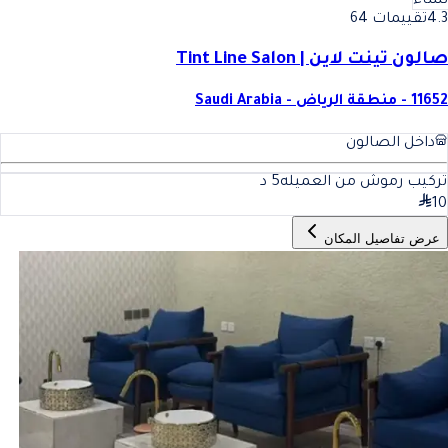
نساء
4.3
تقييمات 64
صالون تينت لاين | Tint Line Salon
11652 - منطقة الرياض - Saudi Arabia
داخل الصالون
تركيب رموش من العميله
5
د
10
عرض تفاصيل المكان