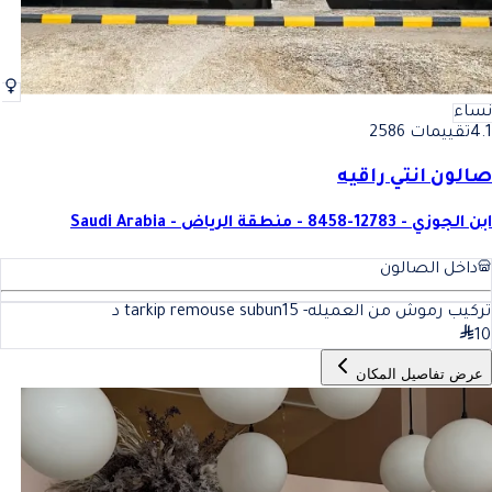
نساء
4.1
تقييمات 2586
صالون انتي راقيه
ابن الجوزي - 12783-8458 - منطقة الرياض - Saudi Arabia
داخل الصالون
تركيب رموش من العميله- tarkip remouse subun
15
د
10
عرض تفاصيل المكان