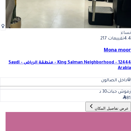
نساء
4.4
تقييمات 217
Mona moor
King Salman Neighborhood - 12444 - منطقة الرياض - Saudi
Arabia
داخل الصالون
رموش حبات
30
د
81
عرض تفاصيل المكان