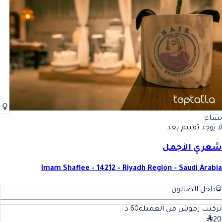
أفضل تركيب رموش من العميله في الرياض
فضل تركيب رموش من العميله ف
نساء
لا يوجد تقييم بعد
شعري الأجمل
Imam Shafiee - 14212 - Riyadh Region - Saudi Arabia
داخل الصالون
تركيب رموش من العميله
60
د
20