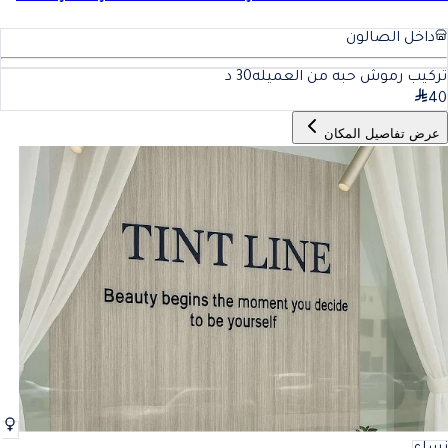
داخل الصالون
تركيب رموش حبه من العميله
30
د
40
عرض تفاصيل المكان