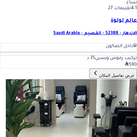
نساء
4.1
تقييمات 27
عالم لولوة
الازدهار - 52388 - القصيم - Saudi Arabia
داخل الصالون
تركيب رموش ويسبي
35
د
590
عرض تفاصيل المكان