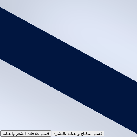
رنساج لتصحيح اللون
400
SYP
View Details
Plan
2 months
3
Sessions
خطة الذهبي
1
Services
Inside Salon
جلسة ترميم بالبوتوكس أو الفيلر
650
SYP
View Details
Choose Service Type
Inside the Salon
Home Service
Services
Packages
قسم المكياج والعناية بالبشرة
قسم علاجات الشعر والعناية