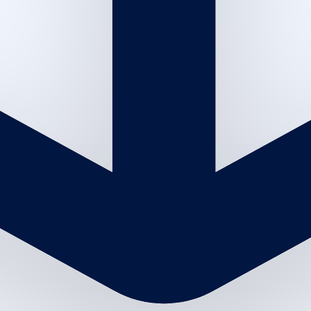
سشوار
30
m
|
Inside Salon
|
Men and women
200
SYP
Give an unforgettable smile with Toptalla
gift cards
Whether you're looking for a luxurious gift for a special occasion
or simply want to share a touch of elegance, gift cards are the
perfect choice.
Choose Card