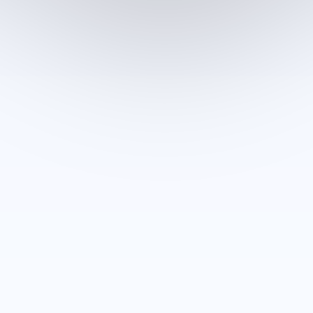
Other Salons in At-Tall - Rif Dimashq