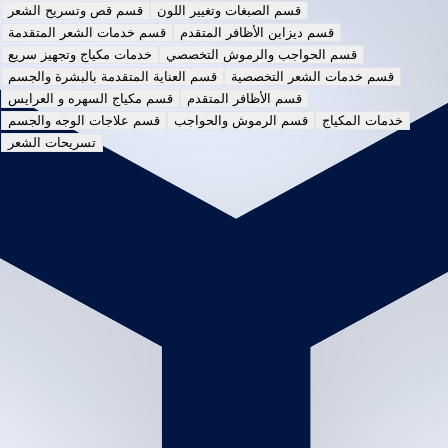
قسم الصبغات وتغيير اللون
قسم قص وتسريح الشعر
قسم ديزاين الأظافر المتقدم
قسم خدمات الشعر المتقدمة
قسم الحواجب والرموش التخصصي
خدمات مكياج وتجهيز سريع
قسم خدمات الشعر التخصصية
قسم العناية المتقدمة بالبشرة والجسم
قسم الأظافر المتقدم
قسم مكياج السهره و العرايس
خدمات المكياج
قسم الرموش والحواجب
قسم علاجات الوجه والجسم
تسريحات الشعر
حمام زيت / كريم علاج مكثف
45
m
|
Inside Salon
|
Men and women
This price is preliminary
Starts from
150
SYP
جلسة ترميم بالبوتوكس أو الفيلر