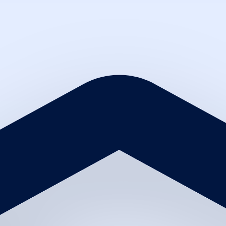
جديد
2 items
90 mins
Inside Salon
Savings start from
15%
382.5
In place of
450
View Details
Best Selling Plans
Previous slide
Next slide
Plan
14 days
3
Sessions
خطة الصيف
1
Services
Inside Salon