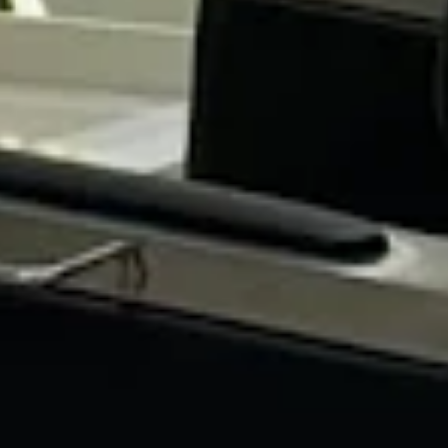
Privacy Policy
Terms of Use
About TopTalla
Legal
Contact Us Card
contact@toptalla.com
+966 59 016 3783
Saudi Arabia - Riyadh
Instagram
YouTube
LinkedIn