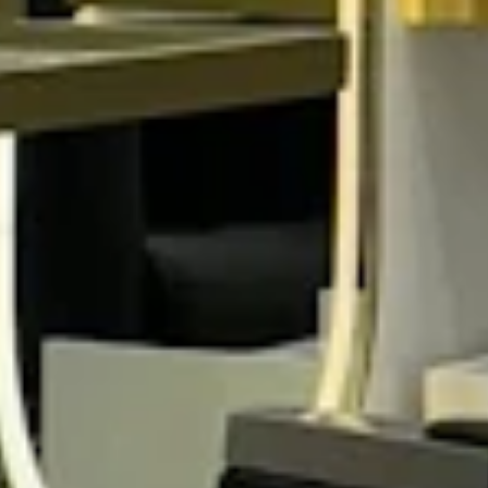
Other Salons in Al Olaya District - Riyadh
Other Salons
Sections
Body Treatments
Face
Hair Removal
Nails
Hair
Show more
About TopTalla
Join as a service provider
Blog
Sitemap
Legal