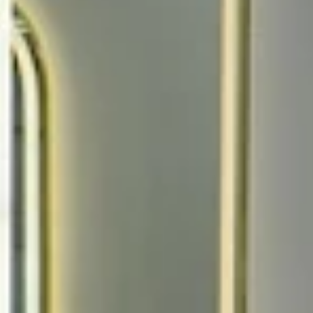
مساج
مساج سجنتشر علاجي
50
m
|
Inside Salon
|
Women
230
Give an unforgettable smile with Toptalla
gift cards
Whether you're looking for a luxurious gift for a special occasion
or simply want to share a touch of elegance, gift cards are the
perfect choice.
Choose Card