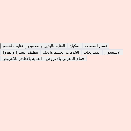
الخدمات
التقييمات
عملنا
نبذة
Choose Service Type
قسم الصبغات
المكياج
العناية باليدين والقدمين
عنايه بالجسم
الاستشوار
التسريحات
الخدمات الجسم والحف
تنظيف البشرة والفروة
حمام المغربي بالاعروض
العناية بالأظافر بالاعروض
حواجب تشقير وصبغه
30
m
|
Home Visit
|
Women
25
حف وجه مع رقبه