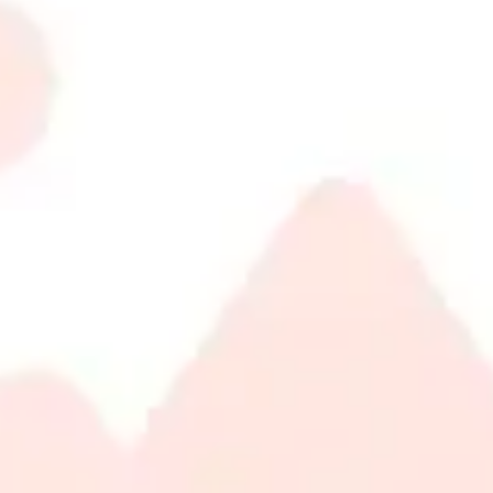
30
m
|
Home Visit
|
Women
100
View More
Give an unforgettable smile with Toptalla
gift cards
Whether you're looking for a luxurious gift for a special occasion
or simply want to share a touch of elegance, gift cards are the
perfect choice.
Choose Card