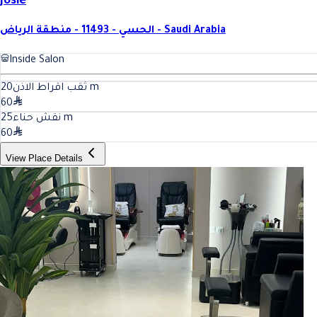
Josie
الحسي - 11493 - منطقة الرياض - Saudi Arabia
Inside Salon
20
ثقب اقراط الاذن
m
60
25
نقش حناء
m
60
View Place Details