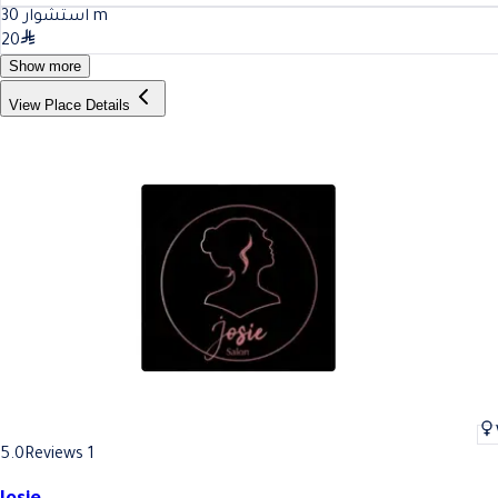
30
استشوار
m
20
Show more
View Place Details
5.0
Reviews 1