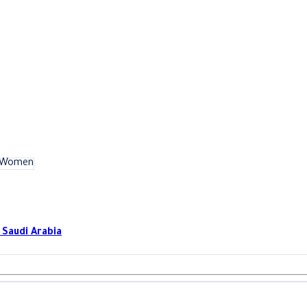
Women
الشيخ عبدالعزيز بن عبدالرحمن بن بشر - 13223 - منطقة - Saudi Arabia