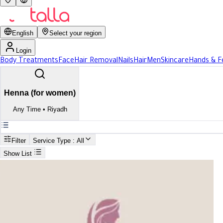
English
Select your region
Login
Body Treatments
Face
Hair Removal
Nails
Hair
Men
Skincare
Hands & F
Henna (for women)
Any Time
•
Riyadh
Filter
Service Type
: All
Show List
Search
Best Henna (for women) In Riyadh
Best Henna (for women) In Riya