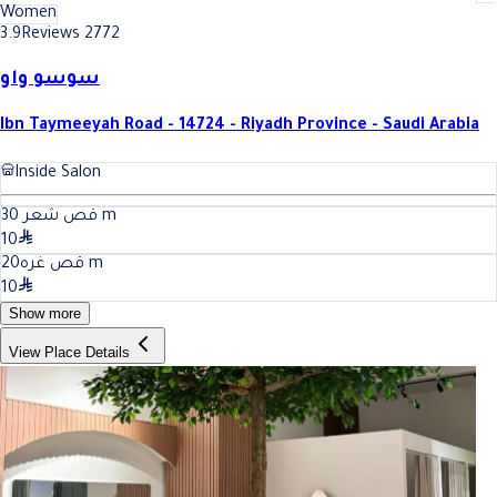
Women
3.9
Reviews 2772
سوسو واو
Ibn Taymeeyah Road - 14724 - Riyadh Province - Saudi Arabia
Inside Salon
30
قص شعر
m
10
20
قص غره
m
10
Show more
View Place Details