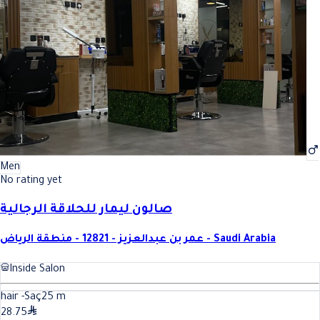
Men
No rating yet
صالون ليمار للحلاقة الرجالية
عمر بن عبدالعزيز - 12821 - منطقة الرياض - Saudi Arabia
Inside Salon
hair -Saç
25
m
28.75