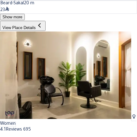
Beard-Sakal
20
m
23
Show more
View Place Details
Women
4.1
Reviews 695