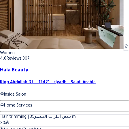
Women
4.6
Reviews 307
Hala Beauty
King Abdullah Dt. - 12421 - riyadh - Saudi Arabia
Inside Salon
Home Services
35
Hair trimming | قص أطراف الشعر
m
80