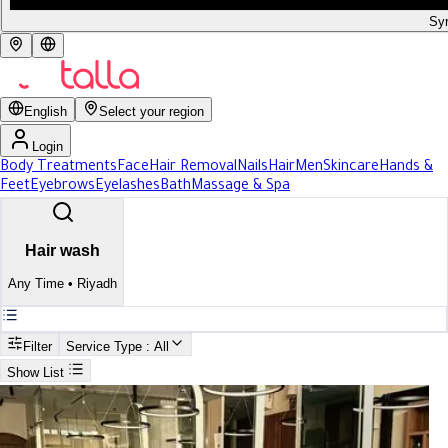
Syr
English
Select your region
Login
Body Treatments
Face
Hair Removal
Nails
Hair
Men
Skincare
Hands &
Feet
Eyebrows
Eyelashes
Bath
Massage & Spa
Hair wash
Any Time
•
Riyadh
Filter
Service Type
: All
Show List
Search