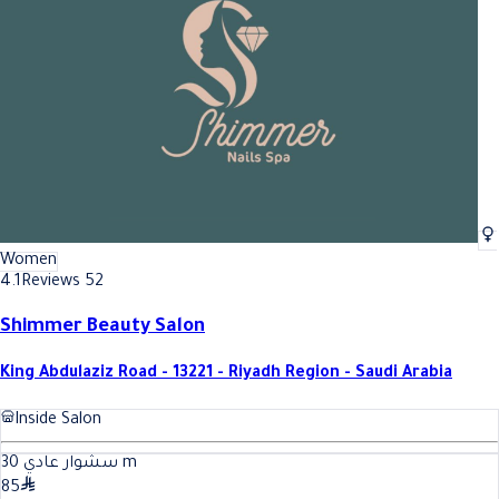
Women
4.1
Reviews 52
Shimmer Beauty Salon
King Abdulaziz Road - 13221 - Riyadh Region - Saudi Arabia
Inside Salon
30
سشوار عادي
m
85