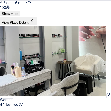
40
سشوار ويفي
m
100
Show more
View Place Details
Women
4.1
Reviews 27