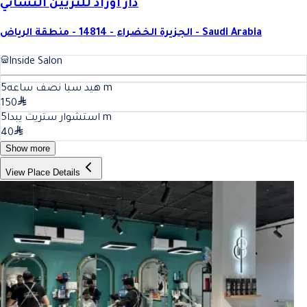
دار اوراد للتزيين النسائي
الجزيرة الخضراء - 14814 - منطقة الرياض - Saudi Arabia
Inside Salon
5
هيد سبا نصف ساعه
m
150
5
استشوار ستريت يبدا
m
40
Show more
View Place Details