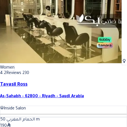
Best Hair wash In Riyadh
Best Hair wash In Riyadh
Women
4.2
Reviews 230
Tavasil Ross
As-Sahabh - 62800 - Riyadh - Saudi Arabia
Inside Salon
50
الحمام المغربي
m
190