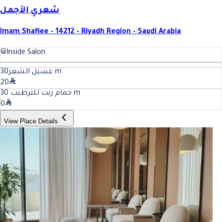
شعري الأجمل
Imam Shafiee - 14212 - Riyadh Region - Saudi Arabia
Inside Salon
30
غسيل الشعر
m
20
30
حمام زيت للترطيب
m
0
View Place Details