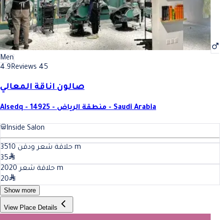
Men
4.9
Reviews 45
صالون اناقة المعالي
Alsedq - 14925 - منطقة الرياض - Saudi Arabia
Inside Salon
10
حلاقة شعر ودقن 35
m
35
20
حلاقة شعر 20
m
20
Show more
View Place Details