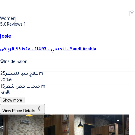
Women
5.0
Reviews 1
Josie
الحسي - 11493 - منطقة الرياض - Saudi Arabia
Inside Salon
25
علاج سبا للشعر
m
200
15
خدمات قص شعر
m
50
Show more
View Place Details