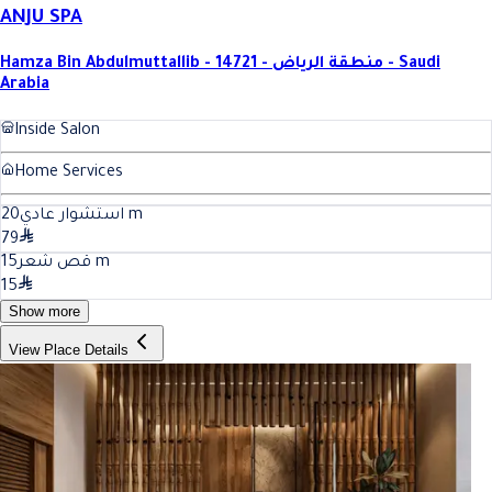
ANJU SPA
Hamza Bin Abdulmuttallib - 14721 - منطقة الرياض - Saudi
Arabia
Inside Salon
Home Services
20
استشوار عادي
m
79
15
قص شعر
m
15
Show more
View Place Details