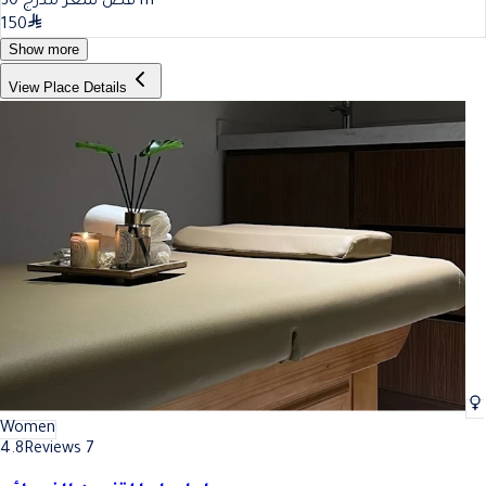
30
قص شعر مدرج
m
150
Show more
View Place Details
Women
4.8
Reviews 7