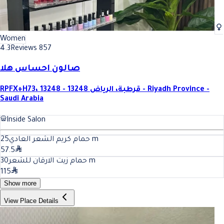
Women
4.3
Reviews 857
صالون احساس هلا
RPFX+H73، قرطبة، الرياض 13248 - 13248 - Riyadh Province -
Saudi Arabia
Inside Salon
25
حمام كريم الشعر العادي
m
57.5
30
حمام زيت الارقان للشعر
m
115
Show more
View Place Details