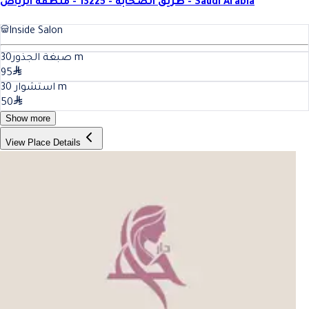
طريق الصحابة - 13225 - منطقة الرياض - Saudi Arabia
Inside Salon
30
صبغة الجذور
m
95
30
استشوار
m
50
Show more
View Place Details