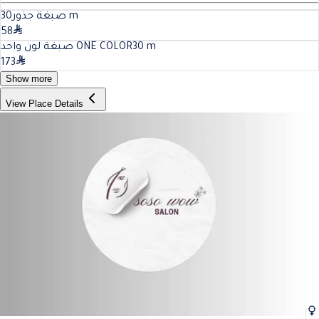
30
صبغة جذور
m
58
صبغة لون واحد ONE COLOR
30
m
173
Show more
View Place Details