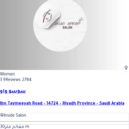
Women
3.9
Reviews 2784
سوسو واو
Ibn Taymeeyah Road - 14724 - Riyadh Province - Saudi Arabia
Inside Salon
30
معالج فلر
m