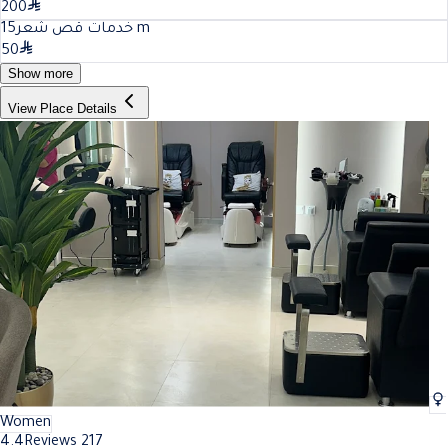
200
15
خدمات قص شعر
m
50
Show more
View Place Details
Women
4.4
Reviews 217