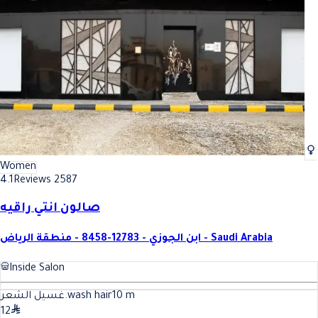
Women
4.1
Reviews 2587
صالون انتي راقيه
ابن الجوزي - 12783-8458 - منطقة الرياض - Saudi Arabia
Inside Salon
غسيل الشعر.wash hair
10
m
12