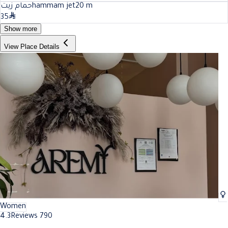
حمام زيتhammam jet
20
m
35
Show more
View Place Details
Women
4.3
Reviews 790