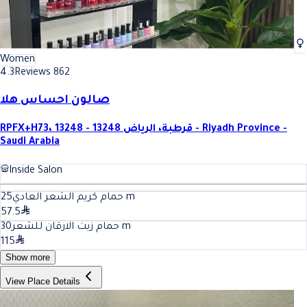
Women
4.3
Reviews 862
صالون احساس هلا
RPFX+H73، قرطبة، الرياض 13248 - 13248 - Riyadh Province -
Saudi Arabia
Inside Salon
25
حمام كريم الشعر العادي
m
57.5
30
حمام زيت الارقان للشعر
m
115
Show more
View Place Details