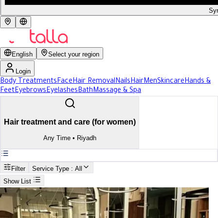
Syr
English
Select your region
Login
Body Treatments
Face
Hair Removal
Nails
Hair
Men
Skincare
Hands &
Feet
Eyebrows
Eyelashes
Bath
Massage & Spa
Hair treatment and care (for women)
Any Time
•
Riyadh
Filter
Service Type
: All
Show List
Search