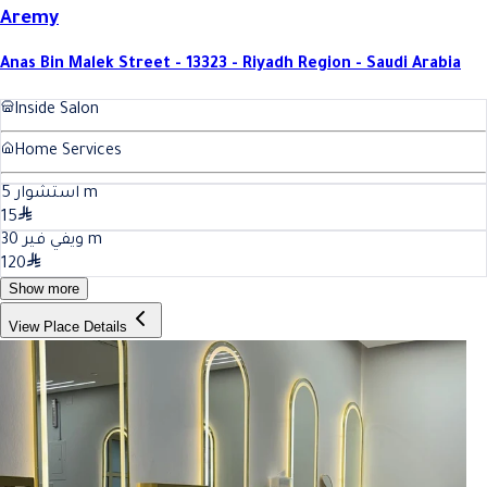
Aremy
Anas Bin Malek Street - 13323 - Riyadh Region - Saudi Arabia
Inside Salon
Home Services
5
استشوار
m
15
30
ويفي فير
m
120
Show more
View Place Details