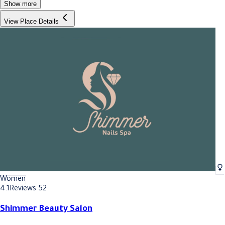
Show more
View Place Details
Women
4.1
Reviews 52
Shimmer Beauty Salon