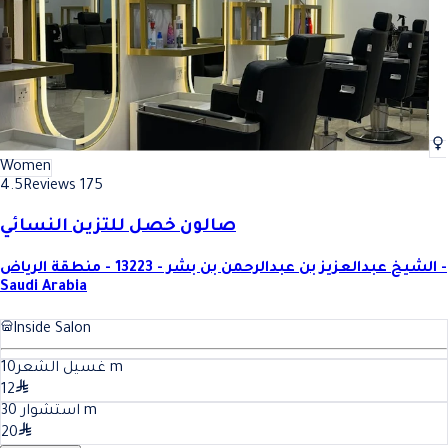
Women
4.5
Reviews 175
صالون خصل للتزين النسائي
الشيخ عبدالعزيز بن عبدالرحمن بن بشر - 13223 - منطقة الرياض -
Saudi Arabia
Inside Salon
10
غسيل الشعر
m
12
30
استشوار
m
20