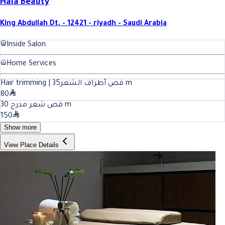
Hala Beauty
King Abdullah Dt. - 12421 - riyadh - Saudi Arabia
Inside Salon
Home Services
35
Hair trimming | قص أطراف الشعر
m
80
30
قص شعر مدرج
m
150
Show more
View Place Details