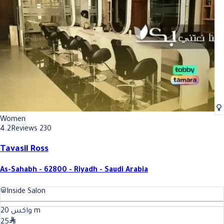
Best Hair removal (waxing) In Riyadh
Best Hair removal (waxing) In R
Women
4.2
Reviews 230
Tavasil Ross
As-Sahabh - 62800 - Riyadh - Saudi Arabia
Inside Salon
20
واكس
m
25