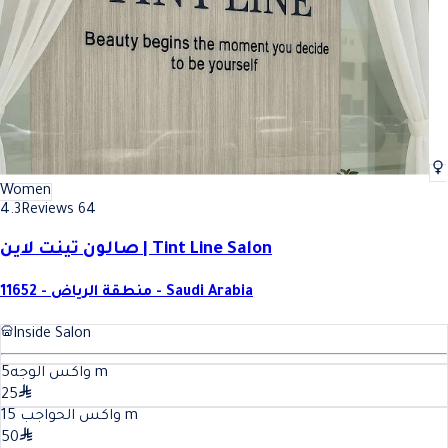
Women
4.3
Reviews 64
صالون تينت لاين | Tint Line Salon
11652 - منطقة الرياض - Saudi Arabia
Inside Salon
5
واكس الوجه
m
25
15
واكس الحواجب
m
50