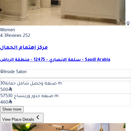
Women
4.3
Reviews 252
مركز اهتمام الجمال
سلمة الانصاري - 12475 - منطقة الرياض - Saudi Arabia
Inside Salon
30
صبغة وخصل شامل حماية
m
500
30
صبغه جذور ورينساج 575
m
460
Show more
View Place Details