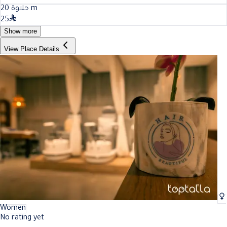
20
حلاوة
m
25
Show more
View Place Details
Women
No rating yet