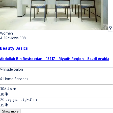
Women
4.3
Reviews 308
Beauty Basics
Abdullah Bin Resheedan - 13217 - Riyadh Region - Saudi Arabia
Inside Salon
Home Services
30
فتلة
m
30
20
تنظيف الحواجب
m
35
Show more