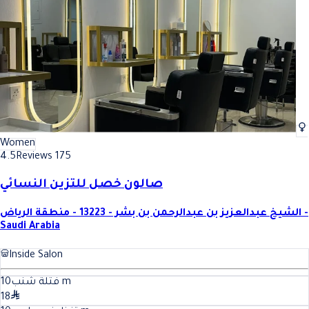
Women
4.5
Reviews 175
صالون خصل للتزين النسائي
الشيخ عبدالعزيز بن عبدالرحمن بن بشر - 13223 - منطقة الرياض -
Saudi Arabia
Inside Salon
10
فتلة شنب
m
18