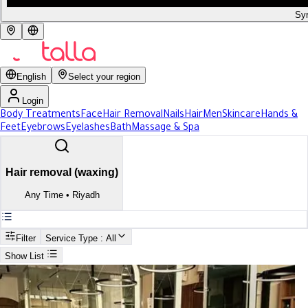
Syr
English
Select your region
Login
Body Treatments
Face
Hair Removal
Nails
Hair
Men
Skincare
Hands &
Feet
Eyebrows
Eyelashes
Bath
Massage & Spa
Hair removal (waxing)
Any Time
•
Riyadh
Filter
Service Type
: All
Show List
Search