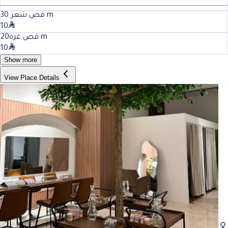
30
قص شعر
m
10
20
قص غره
m
10
Show more
View Place Details