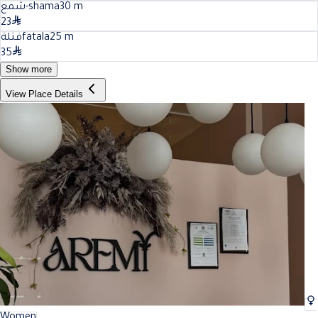
شمع-shama
30
m
23
فتلةfatala
25
m
35
Show more
View Place Details
Women