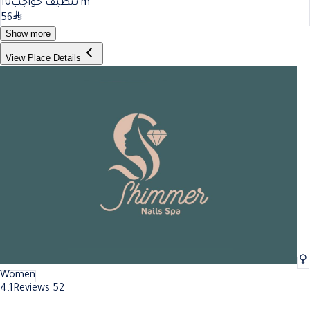
10
تنظيف حواجب
m
56
Show more
View Place Details
Women
4.1
Reviews 52