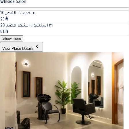
Inside Salon
10
خدمات القص
m
23
20
استشوار الشعر قصير
m
81
Show more
View Place Details