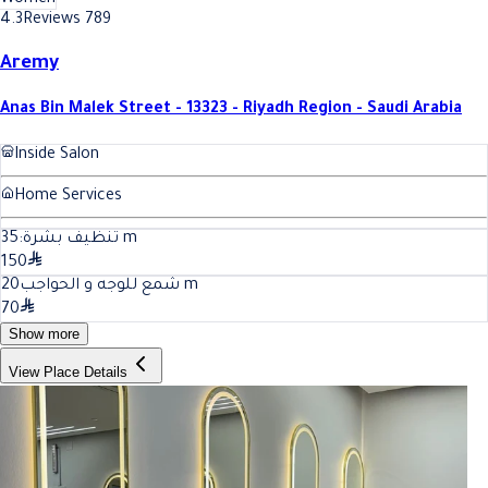
4.3
Reviews 789
Aremy
Anas Bin Malek Street - 13323 - Riyadh Region - Saudi Arabia
Inside Salon
Home Services
35
تنظيف بشرة:
m
150
20
شمع للوجه و الحواجب
m
70
Show more
View Place Details