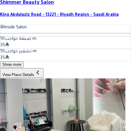
Shimmer Beauty Salon
King Abdulaziz Road - 13221 - Riyadh Region - Saudi Arabia
Inside Salon
10
صبغة حواجب
m
35
10
تشقير حواجب
m
35
Show more
View Place Details