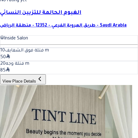
No rating yet
الغيوم الحالمة للتزيين النسائي
طريق العروبة الفرعي - 12352 - منطقة الرياض - Saudi Arabia
Inside Salon
10
فتلة فوق الشفايف
m
50
20
فتلة وجه
m
85
View Place Details