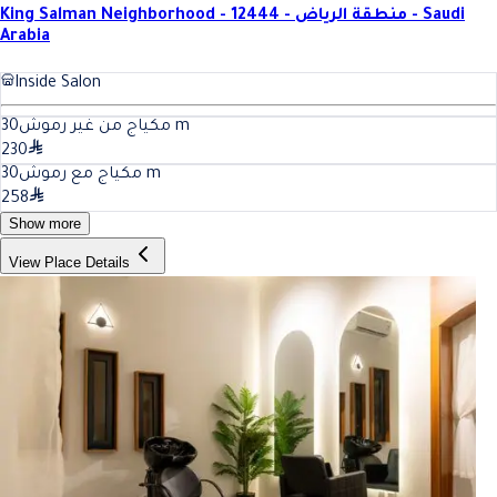
King Salman Neighborhood - 12444 - منطقة الرياض - Saudi
Arabia
Inside Salon
30
مكياج من غير رموش
m
230
30
مكياج مع رموش
m
258
Show more
View Place Details