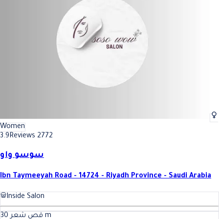
Women
3.9
Reviews 2772
سوسو واو
Ibn Taymeeyah Road - 14724 - Riyadh Province - Saudi Arabia
Inside Salon
30
قص شعر
m