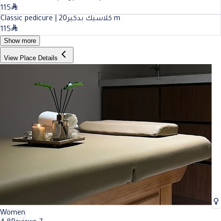
115
20
Classic pedicure | كلاسيك بدكير
m
115
Show more
View Place Details
Women