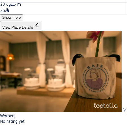
20
حلاوة
m
25
Show more
View Place Details
Women
No rating yet