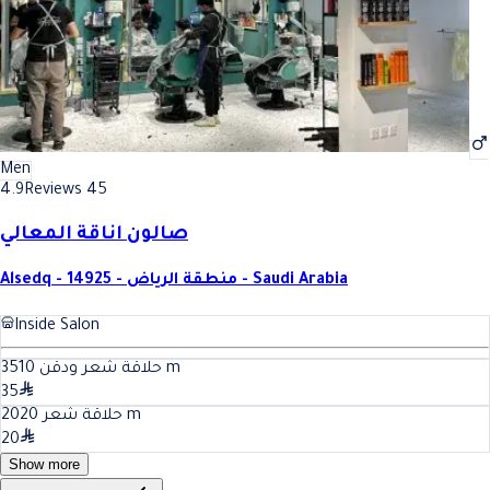
Men
4.9
Reviews 45
صالون اناقة المعالي
Alsedq - 14925 - منطقة الرياض - Saudi Arabia
Inside Salon
10
حلاقة شعر ودقن 35
m
35
20
حلاقة شعر 20
m
20
Show more