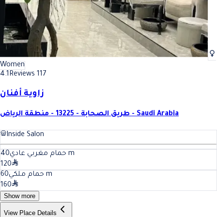
Women
4.1
Reviews 117
زاوية أفنان
طريق الصحابة - 13225 - منطقة الرياض - Saudi Arabia
Inside Salon
40
حمام مغربي عادي
m
120
60
حمام ملكي
m
160
Show more
View Place Details