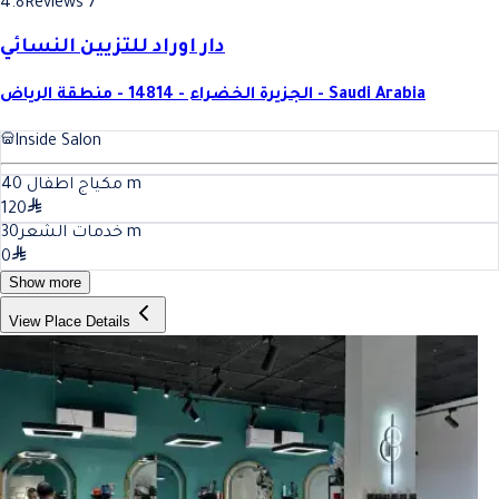
4.8
Reviews 7
دار اوراد للتزيين النسائي
الجزيرة الخضراء - 14814 - منطقة الرياض - Saudi Arabia
Inside Salon
40
مكياج اطفال
m
120
30
خدمات الشعر
m
0
Show more
View Place Details