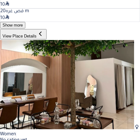
10
20
قص غره
m
10
Show more
View Place Details
Women