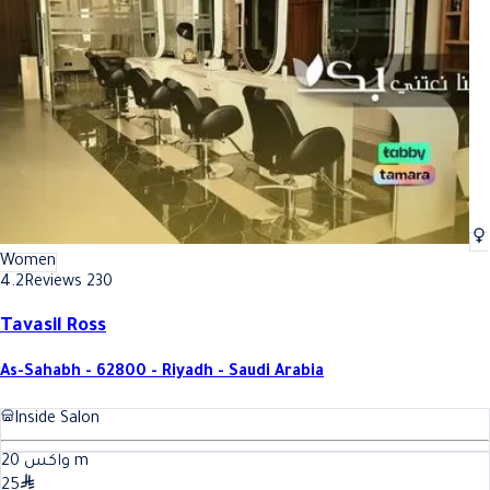
Best Hair removal (threading) In Riyadh
Best Hair removal (threading) I
Women
4.2
Reviews 230
Tavasil Ross
As-Sahabh - 62800 - Riyadh - Saudi Arabia
Inside Salon
20
واكس
m
25