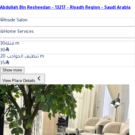
Abdullah Bin Resheedan - 13217 - Riyadh Region - Saudi Arabia
Inside Salon
Home Services
30
فتلة
m
30
20
تنظيف الحواجب
m
35
Show more
View Place Details