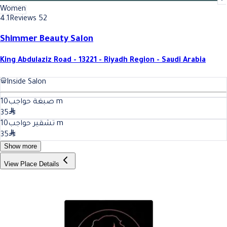
Women
4.1
Reviews 52
Shimmer Beauty Salon
King Abdulaziz Road - 13221 - Riyadh Region - Saudi Arabia
Inside Salon
10
صبغة حواجب
m
35
10
تشقير حواجب
m
35
Show more
View Place Details