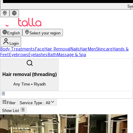
Syr
English
Select your region
Login
Body Treatments
Face
Hair Removal
Nails
Hair
Men
Skincare
Hands &
Feet
Eyebrows
Eyelashes
Bath
Massage & Spa
Hair removal (threading)
Any Time
•
Riyadh
Filter
Service Type
: All
Show List
Search