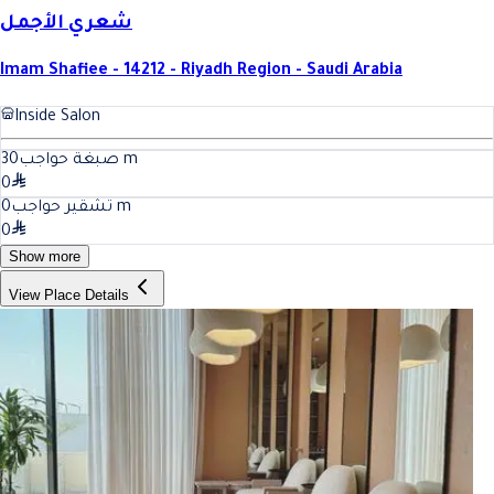
شعري الأجمل
Imam Shafiee - 14212 - Riyadh Region - Saudi Arabia
Inside Salon
30
صبغة حواجب
m
0
0
تشقير حواجب
m
0
Show more
View Place Details