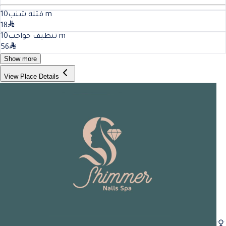
10
فتلة شنب
m
18
10
تنظيف حواجب
m
56
Show more
View Place Details