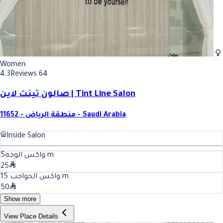
Women
4.3
Reviews 64
صالون تينت لاين | Tint Line Salon
11652 - منطقة الرياض - Saudi Arabia
Inside Salon
5
واكس الوجه
m
25
15
واكس الحواجب
m
50
Show more
View Place Details