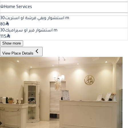
Home Services
30
استشوار ويفي فرشة او استريت
m
80
30
استشوار فير او سيراميك
m
115
Show more
View Place Details