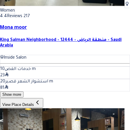
Women
4.4
Reviews 217
Mona moor
King Salman Neighborhood - 12444 - منطقة الرياض - Saudi
Arabia
Inside Salon
10
خدمات القص
m
23
20
استشوار الشعر قصير
m
81
Show more
View Place Details