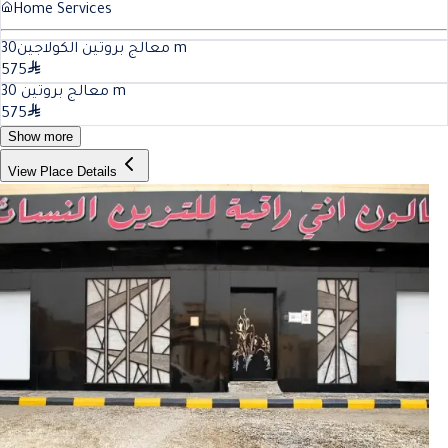
Home Services
30
معالج بروتين الكولاجين
m
575
30
معالج بروتين
m
575
Show more
View Place Details