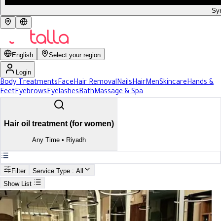
Syr
English
Select your region
Login
Body Treatments
Face
Hair Removal
Nails
Hair
Men
Skincare
Hands &
Feet
Eyebrows
Eyelashes
Bath
Massage & Spa
Hair oil treatment (for women)
Any Time
•
Riyadh
Filter
Service Type
: All
Show List
Search