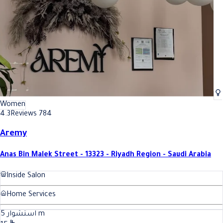
Women
4.3
Reviews 784
Aremy
Anas Bin Malek Street - 13323 - Riyadh Region - Saudi Arabia
Inside Salon
Home Services
5
استشوار
m