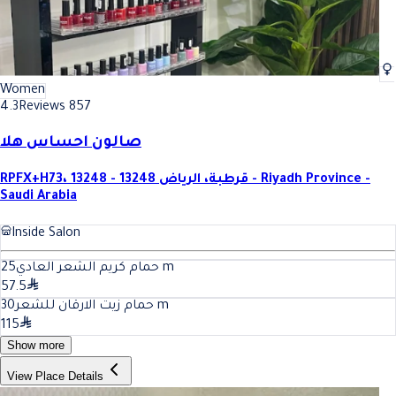
Women
4.3
Reviews 857
صالون احساس هلا
RPFX+H73، قرطبة، الرياض 13248 - 13248 - Riyadh Province -
Saudi Arabia
Inside Salon
25
حمام كريم الشعر العادي
m
57.5
30
حمام زيت الارقان للشعر
m
115
Show more
View Place Details