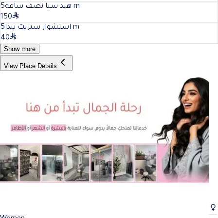
5
هيد سبا نصف ساعه
m
150
5
استشوار ستريت يبدا
m
40
Show more
View Place Details