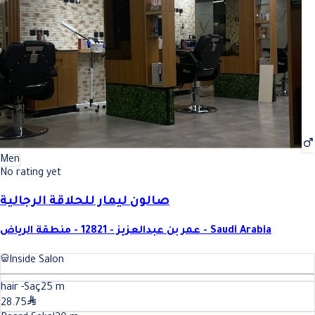
Men
No rating yet
صالون ليمار للحلاقة الرجالية
عمر بن عبدالعزيز - 12821 - منطقة الرياض - Saudi Arabia
Inside Salon
hair -Saç
25
m
28.75