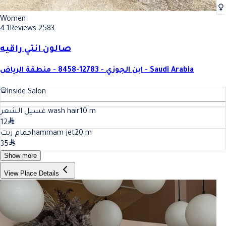
Women
4.1
Reviews 2583
صالون انتي راقيه
ابن الجوزي - 12783-8458 - منطقة الرياض - Saudi Arabia
Inside Salon
غسيل الشعر.wash hair
10
m
12
حمام زيتhammam jet
20
m
35
Show more
View Place Details