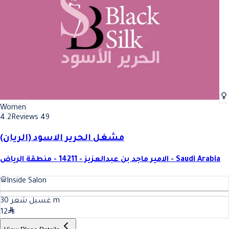
Women
4.2
Reviews 49
مشغل الحرير الاسود (الريان)
الامير ماجد بن عبدالعزيز - 14211 - منطقة الرياض - Saudi Arabia
Inside Salon
30
غسيل شعر
m
12