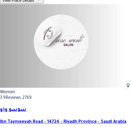
View Place Details
Women
3.9
Reviews 2769
سوسو واو
Ibn Taymeeyah Road - 14724 - Riyadh Province - Saudi Arabia