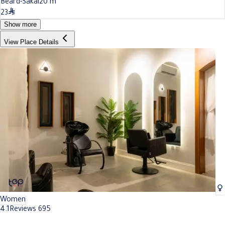
Beard-Sakal
20
m
23
Show more
View Place Details
Women
4.1
Reviews 695