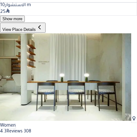
10
الاستشوار
m
25
Show more
View Place Details
Women
4.3
Reviews 308