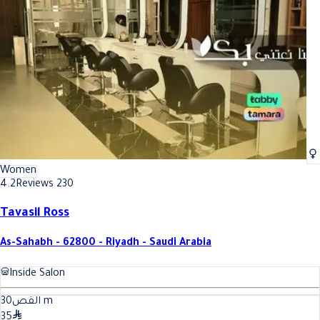
Best Hair oil treatment (for women) In Riyadh
Best Hair oil treatment (for wo
Women
4.2
Reviews 230
Tavasil Ross
As-Sahabh - 62800 - Riyadh - Saudi Arabia
Inside Salon
30
القص
m
35