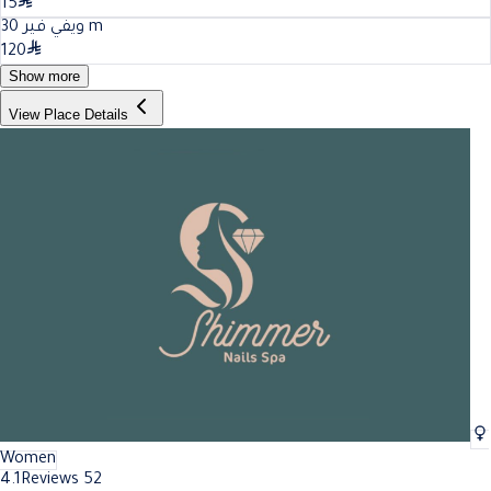
15
30
ويفي فير
m
120
Show more
View Place Details
Women
4.1
Reviews 52