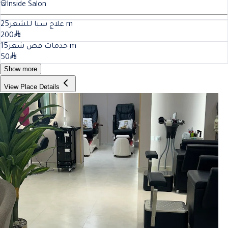
Inside Salon
25
علاج سبا للشعر
m
200
15
خدمات قص شعر
m
50
Show more
View Place Details