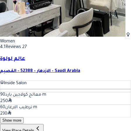
Women
4.1
Reviews 27
عالم لولوة
الازدهار - 52388 - القصيم - Saudi Arabia
Inside Salon
90
معالج كولاجين بارد
m
250
60
ترطيب الارغان
m
230
Show more
View Place Details