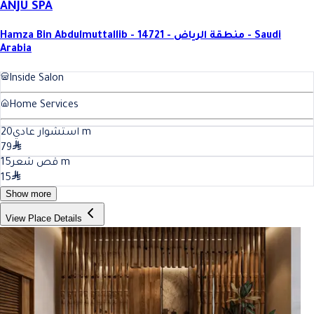
ANJU SPA
Hamza Bin Abdulmuttallib - 14721 - منطقة الرياض - Saudi
Arabia
Inside Salon
Home Services
20
استشوار عادي
m
79
15
قص شعر
m
15
Show more
View Place Details