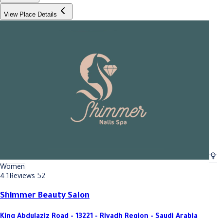
View Place Details
Women
4.1
Reviews 52
Shimmer Beauty Salon
King Abdulaziz Road - 13221 - Riyadh Region - Saudi Arabia