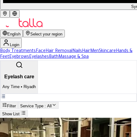
Syr
English
Select your region
Login
Body Treatments
Face
Hair Removal
Nails
Hair
Men
Skincare
Hands &
Feet
Eyebrows
Eyelashes
Bath
Massage & Spa
Eyelash care
Any Time
•
Riyadh
Filter
Service Type
: All
Show List
Search