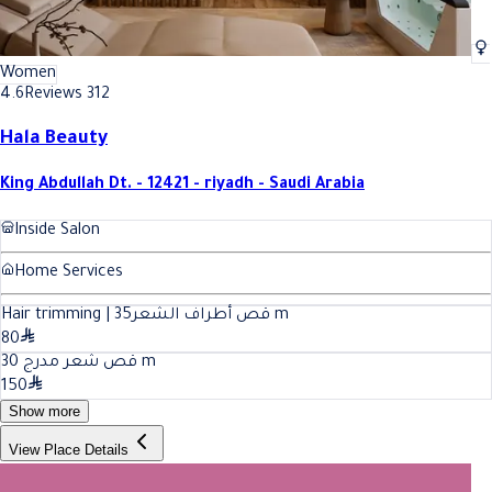
Women
4.6
Reviews 312
Hala Beauty
King Abdullah Dt. - 12421 - riyadh - Saudi Arabia
Inside Salon
Home Services
35
Hair trimming | قص أطراف الشعر
m
80
30
قص شعر مدرج
m
150
Show more
View Place Details