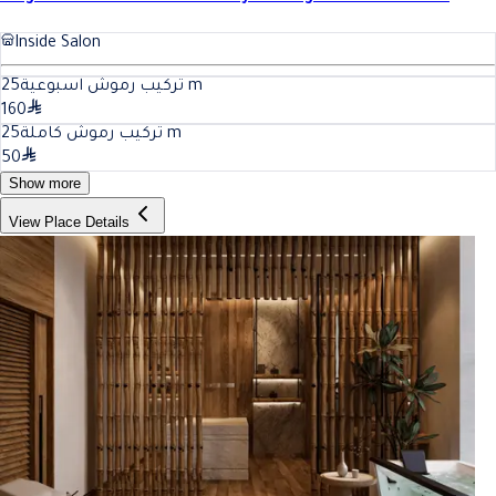
Inside Salon
25
تركيب رموش اسبوعية
m
160
25
تركيب رموش كاملة
m
50
Show more
View Place Details