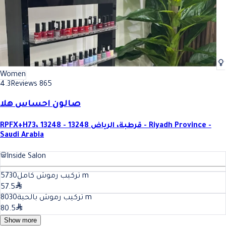
Women
4.3
Reviews 865
صالون احساس هلا
RPFX+H73، قرطبة، الرياض 13248 - 13248 - Riyadh Province -
Saudi Arabia
Inside Salon
30
تركيب رموش كامل57
m
57.5
30
تركيب رموش بالحبة80
m
80.5
Show more