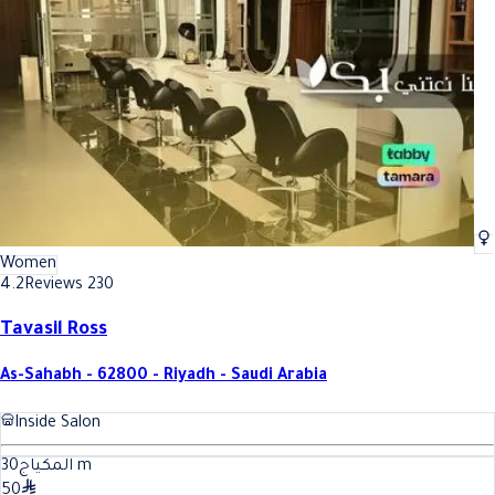
Best Eyelash care In Riyadh
Best Eyelash care In Riyadh
Women
4.2
Reviews 230
Tavasil Ross
As-Sahabh - 62800 - Riyadh - Saudi Arabia
Inside Salon
30
المكياج
m
50