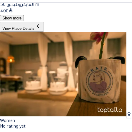
50
المايكروبليدنق
m
400
Show more
View Place Details
Women
No rating yet