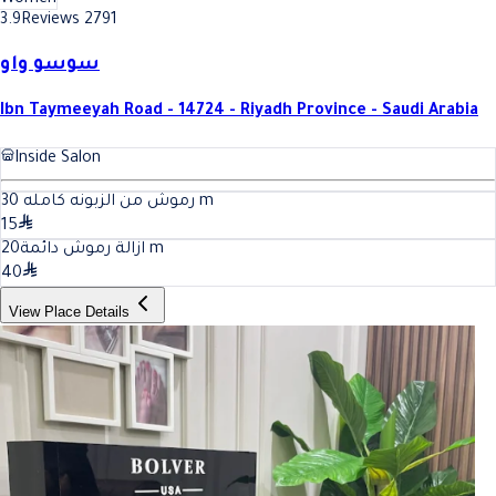
Women
3.9
Reviews 2791
سوسو واو
Ibn Taymeeyah Road - 14724 - Riyadh Province - Saudi Arabia
Inside Salon
30
رموش من الزبونه كامله
m
15
20
ازالة رموش دائمة
m
40
View Place Details