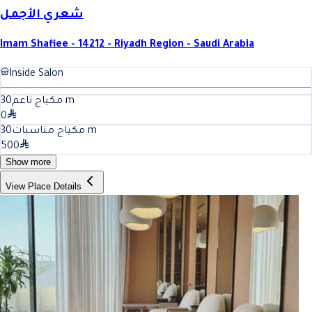
شعري الأجمل
Imam Shafiee - 14212 - Riyadh Region - Saudi Arabia
Inside Salon
30
مكياج ناعم
m
0
30
مكياج مناسبات
m
500
Show more
View Place Details