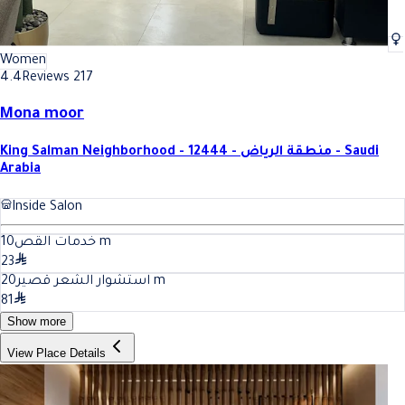
Women
4.4
Reviews 217
Mona moor
King Salman Neighborhood - 12444 - منطقة الرياض - Saudi
Arabia
Inside Salon
10
خدمات القص
m
23
20
استشوار الشعر قصير
m
81
Show more
View Place Details