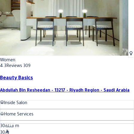
Women
4.3
Reviews 309
Beauty Basics
Abdullah Bin Resheedan - 13217 - Riyadh Region - Saudi Arabia
Inside Salon
Home Services
30
فتلة
m
30