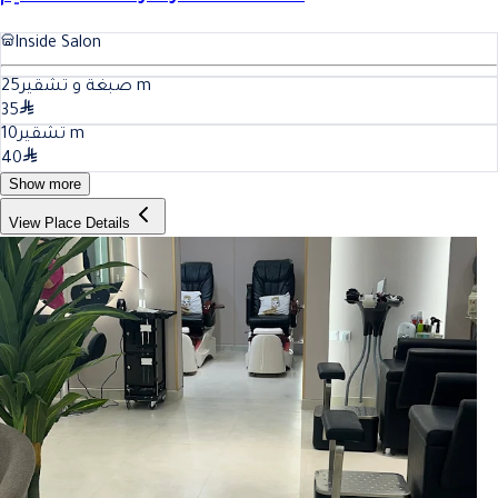
Inside Salon
25
صبغة و تشقير
m
35
10
تشقير
m
40
Show more
View Place Details