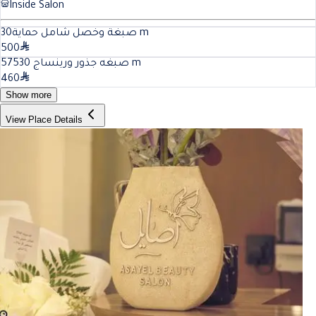
Inside Salon
30
صبغة وخصل شامل حماية
m
500
30
صبغه جذور ورينساج 575
m
460
Show more
View Place Details