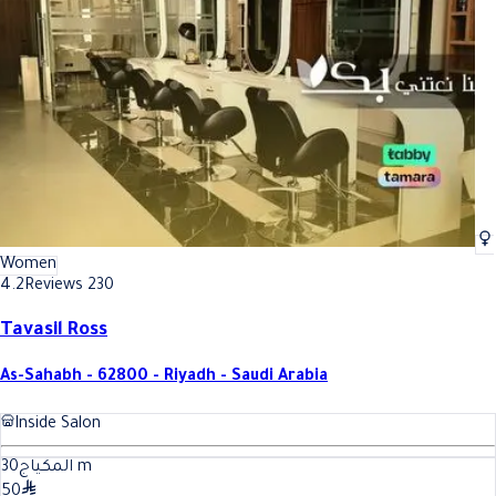
Best Eyebrow care In Riyadh
Best Eyebrow care In Riyadh
Women
4.2
Reviews 230
Tavasil Ross
As-Sahabh - 62800 - Riyadh - Saudi Arabia
Inside Salon
30
المكياج
m
50