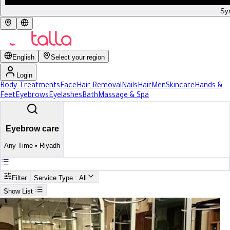
Syr
English
Select your region
Login
Body Treatments
Face
Hair Removal
Nails
Hair
Men
Skincare
Hands &
Feet
Eyebrows
Eyelashes
Bath
Massage & Spa
Eyebrow care
Any Time
•
Riyadh
Filter
Service Type
: All
Show List
Search