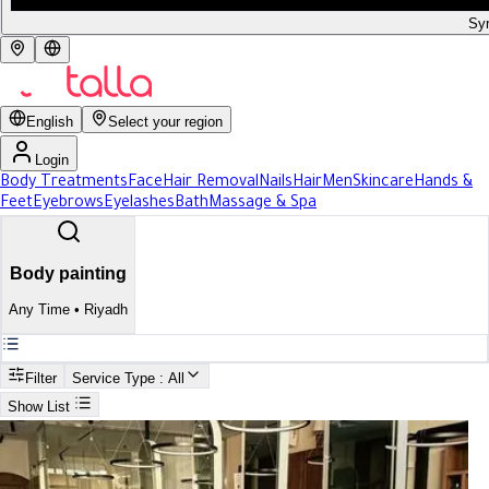
Syr
English
Select your region
Login
Body Treatments
Face
Hair Removal
Nails
Hair
Men
Skincare
Hands &
Feet
Eyebrows
Eyelashes
Bath
Massage & Spa
Body painting
Any Time
•
Riyadh
Filter
Service Type
: All
Show List
Search