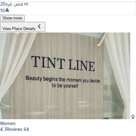
20
قص غره
m
10
Show more
View Place Details
Women
4.3
Reviews 64