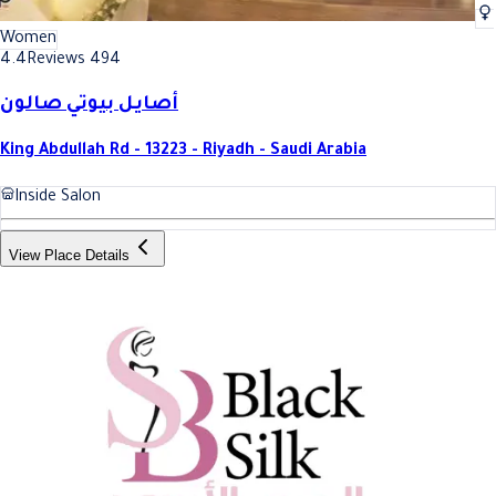
Women
4.4
Reviews 494
أصايل بيوتي صالون
King Abdullah Rd - 13223 - Riyadh - Saudi Arabia
Inside Salon
View Place Details