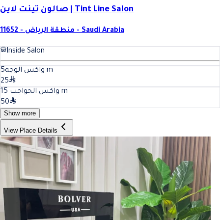
صالون تينت لاين | Tint Line Salon
11652 - منطقة الرياض - Saudi Arabia
Inside Salon
5
واكس الوجه
m
25
15
واكس الحواجب
m
50
Show more
View Place Details