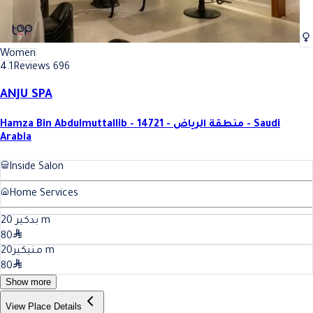
Women
4.1
Reviews 696
ANJU SPA
Hamza Bin Abdulmuttallib - 14721 - منطقة الرياض - Saudi
Arabia
Inside Salon
Home Services
20
بدكير
m
80
20
منيكير
m
80
Show more
View Place Details