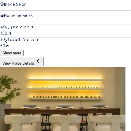
Inside Salon
Home Services
40
حمام مغربي
m
150
30
خدمات المساج
m
60
Show more
View Place Details