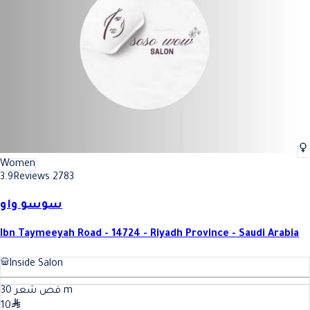
Women
3.9
Reviews 2783
سوسو واو
Ibn Taymeeyah Road - 14724 - Riyadh Province - Saudi Arabia
Inside Salon
30
قص شعر
m
10