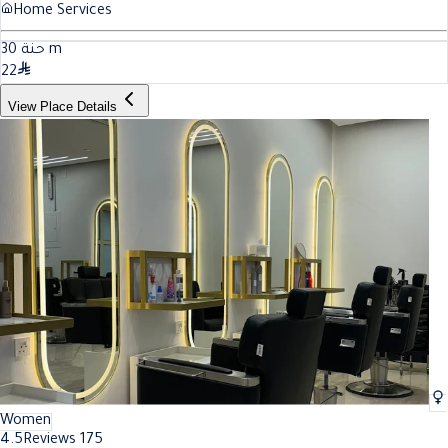
Home Services
30
حنة
m
22
View Place Details
Women
4.5
Reviews 175