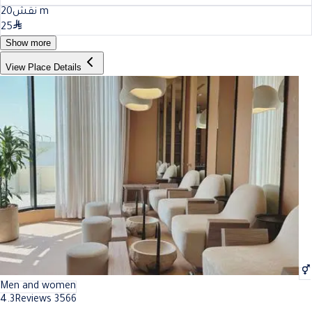
20
نقش
m
25
Show more
View Place Details
Men and women
4.3
Reviews 3566