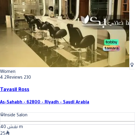
Best Body painting In Riyadh
Best Body painting In Riyadh
Women
4.2
Reviews 230
Tavasil Ross
As-Sahabh - 62800 - Riyadh - Saudi Arabia
Inside Salon
40
نقش
m
25