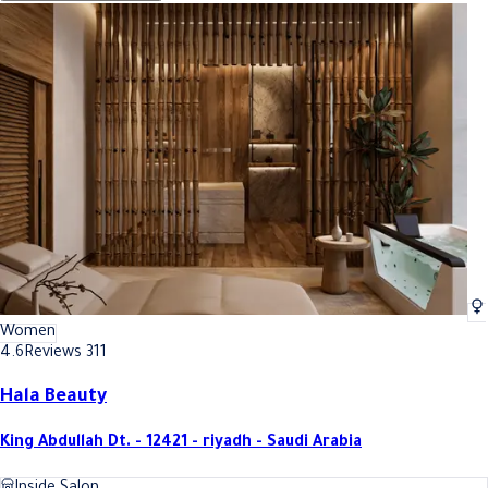
Women
4.6
Reviews 311
Hala Beauty
King Abdullah Dt. - 12421 - riyadh - Saudi Arabia