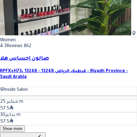
Women
4.3
Reviews 862
صالون احساس هلا
RPFX+H73، قرطبة، الرياض 13248 - 13248 - Riyadh Province -
Saudi Arabia
Inside Salon
25
منكير
m
57.5
30
بدكير
m
57.5
Show more