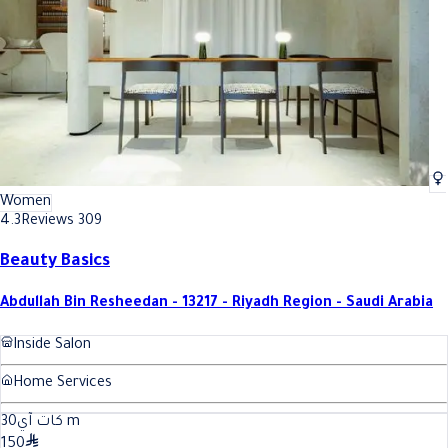
Women
4.3
Reviews 309
Beauty Basics
Abdullah Bin Resheedan - 13217 - Riyadh Region - Saudi Arabia
Inside Salon
Home Services
30
كات آي
m
150