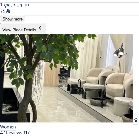
15
لون كروم
m
75
Show more
View Place Details
Women
4.1
Reviews 117