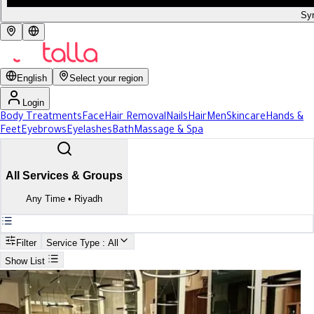
Syr
English
Select your region
Login
Body Treatments
Face
Hair Removal
Nails
Hair
Men
Skincare
Hands &
Feet
Eyebrows
Eyelashes
Bath
Massage & Spa
All Services & Groups
Any Time
•
Riyadh
Filter
Service Type
: All
Show List
Search