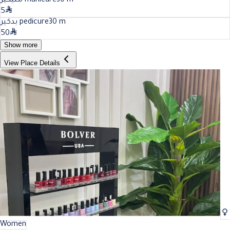
منيكير manicure
30
m
5
بدكير pedicure
30
m
50
Show more
View Place Details
Women