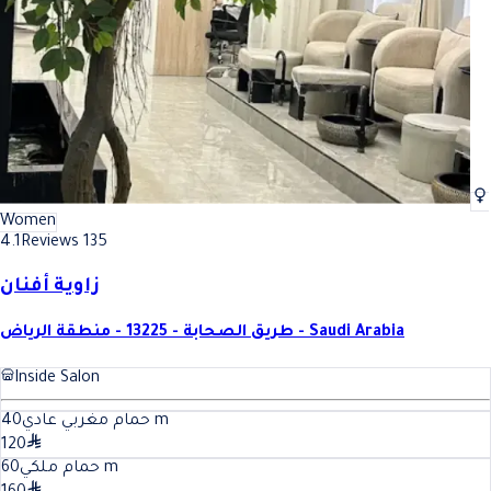
Women
4.1
Reviews 135
زاوية أفنان
طريق الصحابة - 13225 - منطقة الرياض - Saudi Arabia
Inside Salon
40
حمام مغربي عادي
m
120
60
حمام ملكي
m