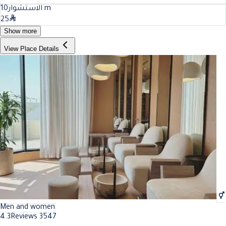
10
الاستشوار
m
25
Show more
View Place Details
Men and women
4.3
Reviews 3547