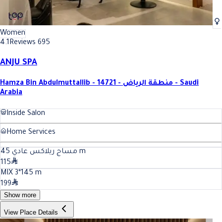
Women
4.1
Reviews 695
ANJU SPA
Hamza Bin Abdulmuttallib - 14721 - منطقة الرياض - Saudi
Arabia
Inside Salon
Home Services
45
مساج ريلاكس عادي
m
115
MIX 3*1
45
m
199
Show more
View Place Details