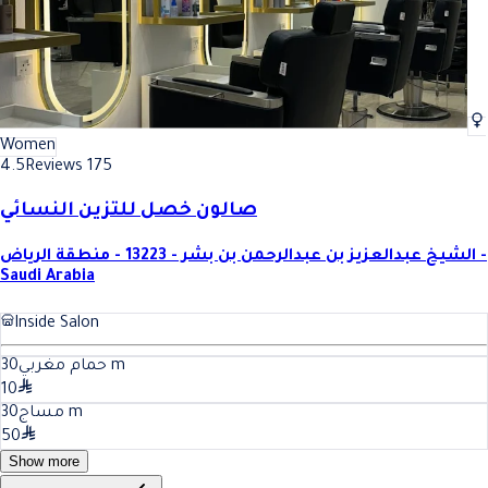
Women
4.5
Reviews 175
صالون خصل للتزين النسائي
الشيخ عبدالعزيز بن عبدالرحمن بن بشر - 13223 - منطقة الرياض -
Saudi Arabia
Inside Salon
30
حمام مغربي
m
10
30
مساج
m
50
Show more