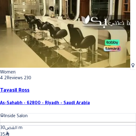
Best Bath In Riyadh
Best Bath In Riyadh
Women
4.2
Reviews 230
Tavasil Ross
As-Sahabh - 62800 - Riyadh - Saudi Arabia
Inside Salon
30
القص
m
35