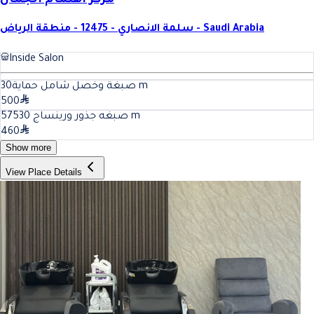
مركز اهتمام الجمال
سلمة الانصاري - 12475 - منطقة الرياض - Saudi Arabia
Inside Salon
30
صبغة وخصل شامل حماية
m
500
30
صبغه جذور ورينساج 575
m
460
Show more
View Place Details